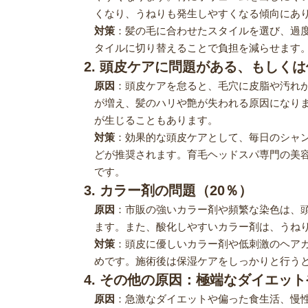
くなり、うねりも発生しやすくなる傾向にあ
対策
：髪の毛に合わせたスタイルを選び、過
タイルに切り替えることで負担を減らせます
2. 頭皮ケアに問題がある、もしく
原因
：頭皮ケアを怠ると、毛穴に皮脂や汚れ
が増え、髪のハリや艶が失われる原因になり
が生じることもあります​。
対策
：効果的な頭皮ケアとして、毎日のシャ
どが推奨されます。育毛ヘッドスパ専門の美容
です​​。
3. カラー剤の問題（20％）
原因
：市販の強いカラー剤や頻繁な染色は、
ます。また、酸化しやすいカラー剤は、うね
対策
：頭皮に優しいカラー剤や低刺激のヘア
めです。施術後は保湿ケアをしっかりと行うと
4. その他の原因：極端なダイエッ
原因
：急激なダイエットや偏った食生活、慢