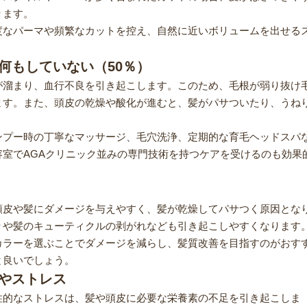
ります。
度なパーマや頻繁なカットを控え、自然に近いボリュームを出せる
。
は何もしていない（50％）
が溜まり、血行不良を引き起こします。このため、毛根が弱り抜け
ます。また、頭皮の乾燥や酸化が進むと、髪がパサついたり、うね
ンプー時の丁寧なマッサージ、毛穴洗浄、定期的な育毛ヘッドスパ
室でAGAクリニック並みの専門技術を持つケアを受けるのも効果
頭皮や髪にダメージを与えやすく、髪が乾燥してパサつく原因とな
りや髪のキューティクルの剥がれなども引き起こしやすくなります
カラーを選ぶことでダメージを減らし、髪質改善を目指すのがおす
良いでしょう​。
トやストレス
性的なストレスは、髪や頭皮に必要な栄養素の不足を引き起こしま